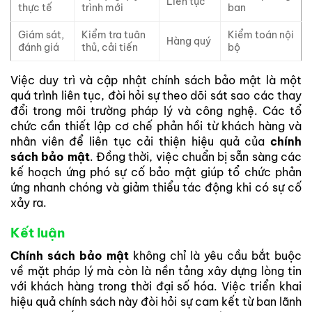
Liên tục
thực tế
trình mới
ban
Giám sát,
Kiểm tra tuân
Kiểm toán nội
Hàng quý
đánh giá
thủ, cải tiến
bộ
Việc duy trì và cập nhật chính sách bảo mật là một
quá trình liên tục, đòi hỏi sự theo dõi sát sao các thay
đổi trong môi trường pháp lý và công nghệ. Các tổ
chức cần thiết lập cơ chế phản hồi từ khách hàng và
nhân viên để liên tục cải thiện hiệu quả của
chính
sách bảo mật
. Đồng thời, việc chuẩn bị sẵn sàng các
kế hoạch ứng phó sự cố bảo mật giúp tổ chức phản
ứng nhanh chóng và giảm thiểu tác động khi có sự cố
xảy ra.
Kết luận
Chính sách bảo mật
không chỉ là yêu cầu bắt buộc
về mặt pháp lý mà còn là nền tảng xây dựng lòng tin
với khách hàng trong thời đại số hóa. Việc triển khai
hiệu quả chính sách này đòi hỏi sự cam kết từ ban lãnh