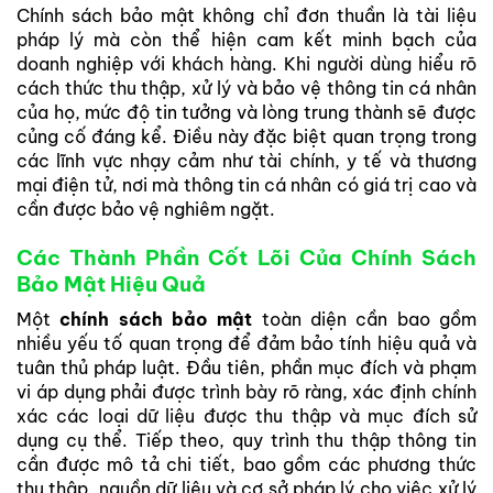
Chính sách bảo mật không chỉ đơn thuần là tài liệu
pháp lý mà còn thể hiện cam kết minh bạch của
doanh nghiệp với khách hàng. Khi người dùng hiểu rõ
cách thức thu thập, xử lý và bảo vệ thông tin cá nhân
của họ, mức độ tin tưởng và lòng trung thành sẽ được
củng cố đáng kể. Điều này đặc biệt quan trọng trong
các lĩnh vực nhạy cảm như tài chính, y tế và thương
mại điện tử, nơi mà thông tin cá nhân có giá trị cao và
cần được bảo vệ nghiêm ngặt.
Các Thành Phần Cốt Lõi Của Chính Sách
Bảo Mật Hiệu Quả
Một
chính sách bảo mật
toàn diện cần bao gồm
nhiều yếu tố quan trọng để đảm bảo tính hiệu quả và
tuân thủ pháp luật. Đầu tiên, phần mục đích và phạm
vi áp dụng phải được trình bày rõ ràng, xác định chính
xác các loại dữ liệu được thu thập và mục đích sử
dụng cụ thể. Tiếp theo, quy trình thu thập thông tin
cần được mô tả chi tiết, bao gồm các phương thức
thu thập, nguồn dữ liệu và cơ sở pháp lý cho việc xử lý