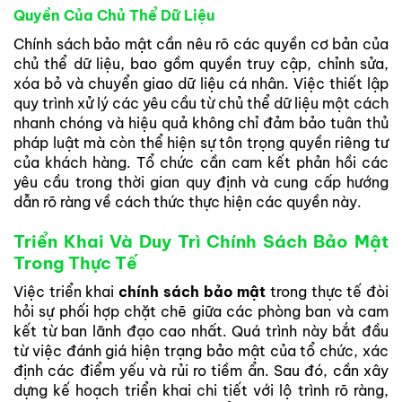
Quyền Của Chủ Thể Dữ Liệu
Chính sách bảo mật cần nêu rõ các quyền cơ bản của
chủ thể dữ liệu, bao gồm quyền truy cập, chỉnh sửa,
xóa bỏ và chuyển giao dữ liệu cá nhân. Việc thiết lập
quy trình xử lý các yêu cầu từ chủ thể dữ liệu một cách
nhanh chóng và hiệu quả không chỉ đảm bảo tuân thủ
pháp luật mà còn thể hiện sự tôn trọng quyền riêng tư
của khách hàng. Tổ chức cần cam kết phản hồi các
yêu cầu trong thời gian quy định và cung cấp hướng
dẫn rõ ràng về cách thức thực hiện các quyền này.
Triển Khai Và Duy Trì Chính Sách Bảo Mật
Trong Thực Tế
Việc triển khai
chính sách bảo mật
trong thực tế đòi
hỏi sự phối hợp chặt chẽ giữa các phòng ban và cam
kết từ ban lãnh đạo cao nhất. Quá trình này bắt đầu
từ việc đánh giá hiện trạng bảo mật của tổ chức, xác
định các điểm yếu và rủi ro tiềm ẩn. Sau đó, cần xây
dựng kế hoạch triển khai chi tiết với lộ trình rõ ràng,