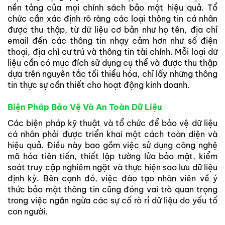
nền tảng của mọi chính sách bảo mật hiệu quả. Tổ
chức cần xác định rõ ràng các loại thông tin cá nhân
được thu thập, từ dữ liệu cơ bản như họ tên, địa chỉ
email đến các thông tin nhạy cảm hơn như số điện
thoại, địa chỉ cư trú và thông tin tài chính. Mỗi loại dữ
liệu cần có mục đích sử dụng cụ thể và được thu thập
dựa trên nguyên tắc tối thiểu hóa, chỉ lấy những thông
tin thực sự cần thiết cho hoạt động kinh doanh.
Biện Pháp Bảo Vệ Và An Toàn Dữ Liệu
Các biện pháp kỹ thuật và tổ chức để bảo vệ dữ liệu
cá nhân phải được triển khai một cách toàn diện và
hiệu quả. Điều này bao gồm việc sử dụng công nghệ
mã hóa tiên tiến, thiết lập tường lửa bảo mật, kiểm
soát truy cập nghiêm ngặt và thực hiện sao lưu dữ liệu
định kỳ. Bên cạnh đó, việc đào tạo nhân viên về ý
thức bảo mật thông tin cũng đóng vai trò quan trọng
trong việc ngăn ngừa các sự cố rò rỉ dữ liệu do yếu tố
con người.