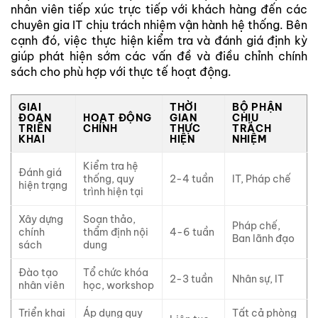
nhân viên tiếp xúc trực tiếp với khách hàng đến các
chuyên gia IT chịu trách nhiệm vận hành hệ thống. Bên
cạnh đó, việc thực hiện kiểm tra và đánh giá định kỳ
giúp phát hiện sớm các vấn đề và điều chỉnh chính
sách cho phù hợp với thực tế hoạt động.
GIAI
THỜI
BỘ PHẬN
ĐOẠN
HOẠT ĐỘNG
GIAN
CHỊU
TRIỂN
CHÍNH
THỰC
TRÁCH
KHAI
HIỆN
NHIỆM
Kiểm tra hệ
Đánh giá
thống, quy
2-4 tuần
IT, Pháp chế
hiện trạng
trình hiện tại
Xây dựng
Soạn thảo,
Pháp chế,
chính
thẩm định nội
4-6 tuần
Ban lãnh đạo
sách
dung
Đào tạo
Tổ chức khóa
2-3 tuần
Nhân sự, IT
nhân viên
học, workshop
Triển khai
Áp dụng quy
Tất cả phòng