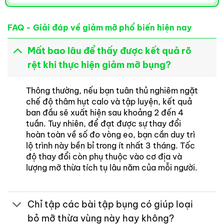
FAQ - Giải đáp về giảm mỡ phổ biến hiện nay
Mất bao lâu để thấy được kết quả rõ
rệt khi thực hiện giảm mỡ bụng?
Thông thường, nếu bạn tuân thủ nghiêm ngặt
chế độ thâm hụt calo và tập luyện, kết quả
ban đầu sẽ xuất hiện sau khoảng 2 đến 4
tuần. Tuy nhiên, để đạt được sự thay đổi
Thực phẩm và chế độ ăn uống giúp giảm tích tụ
hoàn toàn về số đo vòng eo, bạn cần duy trì
mỡ thừa vùng bụng hiệu quả và duy trì vóc dáng
lộ trình này bền bỉ trong ít nhất 3 tháng. Tốc
độ thay đổi còn phụ thuộc vào cơ địa và
bền vững
lượng mỡ thừa tích tụ lâu năm của mỗi người.
Ưu tiên nhóm thực phẩm giàu chất xơ và
protein
Chỉ tập các bài tập bụng có giúp loại
Việc bổ sung ức gà, trứng và các loại đậu giúp cơ
bỏ mỡ thừa vùng này hay không?
thể duy trì khối lượng cơ bắp trong khi vẫn thúc