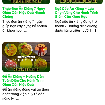
Quá trình cải thiện vóc dáng cần phải dựa trên
Thực Đơn Ăn Kiêng 7 Ngày
Ngũ Cốc Ăn Kiêng – Lựa
nền tảng sức khỏe bền vững, tránh việc nôn nóng
Giảm Cân Hiệu Quả Nhanh
Chọn Vàng Cho Hành Trình
mà áp dụng các phương pháp cực đoan. Việc sử
Chóng
Giảm Cân Khoa Học
dụng các biện pháp can thiệp sâu như
hút mỡ
Thực đơn ăn kiêng 7 ngày
Ngũ cốc ăn kiêng đang trở
bụng
cần có sự tư vấn kỹ lưỡng từ các bác sĩ
giúp bạn xây dựng kế hoạch
thành xu hướng dinh dưỡng
chuyên khoa tại các bệnh viện uy tín. Bạn cũng
ăn khoa học [...]
được hàng triệu người [...]
cần lắng nghe cơ thể mình để điều chỉnh cường
độ tập luyện và chế độ dinh dưỡng sao cho phù
hợp nhất với thể trạng cá nhân. Hãy nhớ rằng sự
kiên trì và kỷ luật mới là yếu tố quyết định sự
thành công cuối cùng của bạn.
Đồ Ăn Kiêng – Hướng Dẫn
Toàn Diện Cho Hành Trình
Giảm Cân Hiệu Quả
Đồ ăn kiêng đóng vai trò then
chốt trong việc duy trì cân
nặng lý [...]