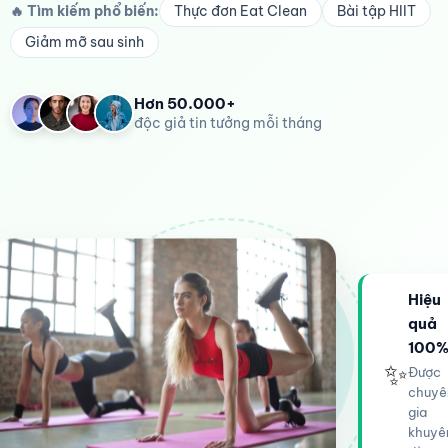
🔥 Tìm kiếm phổ biến:
Thực đơn Eat Clean
Bài tập HIIT
Giảm mỡ sau sinh
Hơn 50.000+
độc giả tin tưởng mỗi tháng
Hiệu
quả
100
✨
Được
chuyê
gia
khuyê