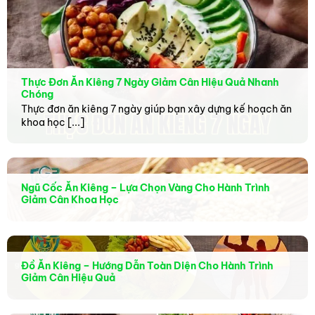
Thực Đơn Ăn Kiêng 7 Ngày Giảm Cân Hiệu Quả Nhanh
Chóng
Thực đơn ăn kiêng 7 ngày giúp bạn xây dựng kế hoạch ăn
khoa học [...]
Hoạt động tập luyện và vận động giúp đốt cháy
mỡ bụng hiệu quả theo kế hoạch chuyên sâu và
khoa học
Ngũ Cốc Ăn Kiêng – Lựa Chọn Vàng Cho Hành Trình
Giảm Cân Khoa Học
Đốt cháy năng lượng mạnh mẽ với các bài tập
giảm mỡ bụng
Chạy bộ, đạp xe hay bơi lội là những hình thức vận
Đồ Ăn Kiêng – Hướng Dẫn Toàn Diện Cho Hành Trình
động giúp nhịp tim tăng cao và giải phóng calo
Giảm Cân Hiệu Quả
hiệu quả trên toàn bộ cơ thể. Khi cơ thể vận động
liên tục ở cường độ trung bình, lớp mỡ dưới da sẽ
được huy động để phục vụ cho nhu cầu năng