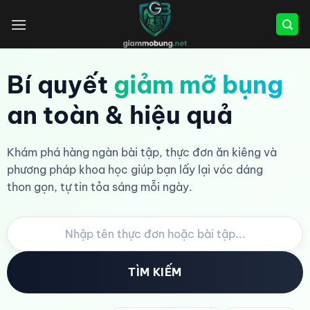
Bỏ
qua
nội
dung
Bí quyết
giảm mỡ bụng
an toàn & hiệu quả
Khám phá hàng ngàn bài tập, thực đơn ăn kiêng và
phương pháp khoa học giúp bạn lấy lại vóc dáng
thon gọn, tự tin tỏa sáng mỗi ngày.
TÌM KIẾM