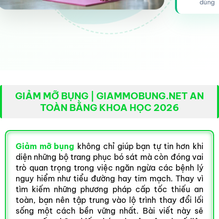
dùng
GIẢM MỠ BỤNG | GIAMMOBUNG.NET AN
TOÀN BẰNG KHOA HỌC 2026
Giảm mỡ bụng
không chỉ giúp bạn tự tin hơn khi
diện những bộ trang phục bó sát mà còn đóng vai
trò quan trọng trong việc ngăn ngừa các bệnh lý
nguy hiểm như tiểu đường hay tim mạch. Thay vì
tìm kiếm những phương pháp cấp tốc thiếu an
toàn, bạn nên tập trung vào lộ trình thay đổi lối
sống một cách bền vững nhất. Bài viết này sẽ