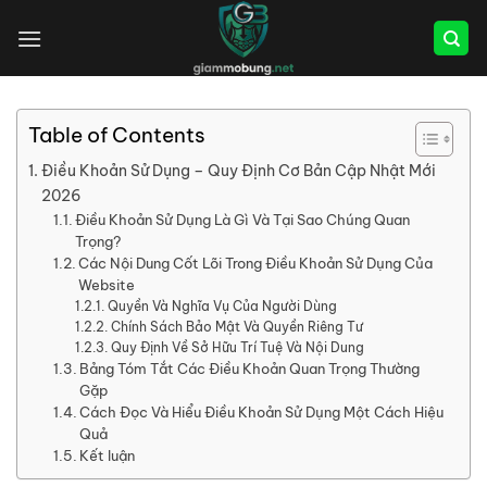
Bỏ
qua
nội
dung
Table of Contents
Điều Khoản Sử Dụng – Quy Định Cơ Bản Cập Nhật Mới
2026
Điều Khoản Sử Dụng Là Gì Và Tại Sao Chúng Quan
Trọng?
Các Nội Dung Cốt Lõi Trong Điều Khoản Sử Dụng Của
Website
Quyền Và Nghĩa Vụ Của Người Dùng
Chính Sách Bảo Mật Và Quyền Riêng Tư
Quy Định Về Sở Hữu Trí Tuệ Và Nội Dung
Bảng Tóm Tắt Các Điều Khoản Quan Trọng Thường
Gặp
Cách Đọc Và Hiểu Điều Khoản Sử Dụng Một Cách Hiệu
Quả
Kết luận