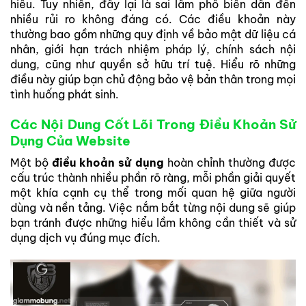
hiểu. Tuy nhiên, đây lại là sai lầm phổ biến dẫn đến
nhiều rủi ro không đáng có. Các điều khoản này
thường bao gồm những quy định về bảo mật dữ liệu cá
nhân, giới hạn trách nhiệm pháp lý, chính sách nội
dung, cũng như quyền sở hữu trí tuệ. Hiểu rõ những
điều này giúp bạn chủ động bảo vệ bản thân trong mọi
tình huống phát sinh.
Các Nội Dung Cốt Lõi Trong Điều Khoản Sử
Dụng Của Website
Một bộ
điều khoản sử dụng
hoàn chỉnh thường được
cấu trúc thành nhiều phần rõ ràng, mỗi phần giải quyết
một khía cạnh cụ thể trong mối quan hệ giữa người
dùng và nền tảng. Việc nắm bắt từng nội dung sẽ giúp
bạn tránh được những hiểu lầm không cần thiết và sử
dụng dịch vụ đúng mục đích.