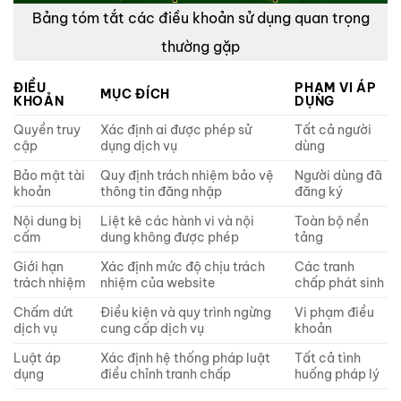
Bảng tóm tắt các điều khoản sử dụng quan trọng
thường gặp
ĐIỀU
PHẠM VI ÁP
MỤC ĐÍCH
KHOẢN
DỤNG
Quyền truy
Xác định ai được phép sử
Tất cả người
cập
dụng dịch vụ
dùng
Bảo mật tài
Quy định trách nhiệm bảo vệ
Người dùng đã
khoản
thông tin đăng nhập
đăng ký
Nội dung bị
Liệt kê các hành vi và nội
Toàn bộ nền
cấm
dung không được phép
tảng
Giới hạn
Xác định mức độ chịu trách
Các tranh
trách nhiệm
nhiệm của website
chấp phát sinh
Chấm dứt
Điều kiện và quy trình ngừng
Vi phạm điều
dịch vụ
cung cấp dịch vụ
khoản
Luật áp
Xác định hệ thống pháp luật
Tất cả tình
dụng
điều chỉnh tranh chấp
huống pháp lý