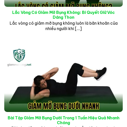
Lắc Vòng Có Giảm Mỡ Bụng Không: Bí Quyết Giữ Vóc
Dáng Thon
Lắc vòng có giảm mỡ bụng không luôn là băn khoăn của
nhiều người khi [...]
Bài Tập Giảm Mỡ Bụng Dưới Trong 1 Tuần Hiệu Quả Nhanh
Chóng