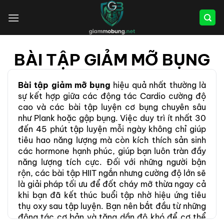
Bỏ
qua
nội
dung
BÀI TẬP GIẢM MỠ BỤNG
Bài tập giảm mỡ bụng
hiệu quả nhất thường là
sự kết hợp giữa các động tác Cardio cường độ
cao và các bài tập luyện cơ bụng chuyên sâu
như Plank hoặc gập bụng. Việc duy trì ít nhất 30
đến 45 phút tập luyện mỗi ngày không chỉ giúp
tiêu hao năng lượng mà còn kích thích sản sinh
các hormone hạnh phúc, giúp bạn luôn tràn đầy
năng lượng tích cực. Đối với những người bận
rộn, các bài tập HIIT ngắn nhưng cường độ lớn sẽ
là giải pháp tối ưu để đốt cháy mỡ thừa ngay cả
khi bạn đã kết thúc buổi tập nhờ hiệu ứng tiêu
thụ oxy sau tập luyện. Bạn nên bắt đầu từ những
động tác cơ bản và tăng dần độ khó để cơ thể