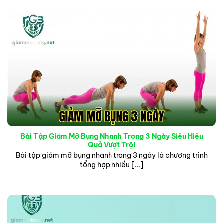
có thời gian thích nghi cũng như tránh gặp phải
những chấn thương không đáng có trong quá
trình rèn luyện. Một lịch trình tập luyện đều đặn
phối hợp cùng các bài tập toàn thân sẽ mang lại
kết quả rõ rệt nhất cho vòng 2 của bạn.
Bài Tập Giảm Mỡ Bụng Nhanh Trong 3 Ngày Siêu Hiệu
Quả Vượt Trội
Bài tập giảm mỡ bụng nhanh trong 3 ngày là chương trình
tổng hợp nhiều [...]