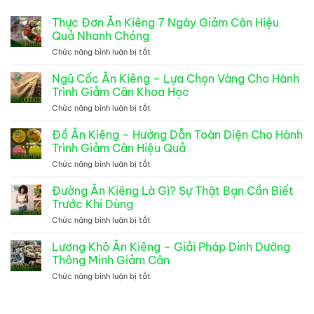
Thực Đơn Ăn Kiêng 7 Ngày Giảm Cân Hiệu
Quả Nhanh Chóng
Chức năng bình luận bị tắt
ở
Thực
Đơn
Ngũ Cốc Ăn Kiêng – Lựa Chọn Vàng Cho Hành
Ăn
Trình Giảm Cân Khoa Học
Kiêng
7
Chức năng bình luận bị tắt
ở
Ngày
Ngũ
Giảm
Cốc
Đồ Ăn Kiêng – Hướng Dẫn Toàn Diện Cho Hành
Cân
Ăn
Trình Giảm Cân Hiệu Quả
Hiệu
Kiêng
Quả
–
Chức năng bình luận bị tắt
ở
Nhanh
Lựa
Đồ
Chóng
Chọn
Ăn
Đường Ăn Kiêng Là Gì? Sự Thật Bạn Cần Biết
Vàng
Kiêng
Trước Khi Dùng
Cho
–
Hành
Hướng
Chức năng bình luận bị tắt
ở
Trình
Dẫn
Đường
Giảm
Toàn
Ăn
Lương Khô Ăn Kiêng – Giải Pháp Dinh Dưỡng
Cân
Diện
Kiêng
Khoa
Thông Minh Giảm Cân
Cho
Là
Học
Hành
Gì?
Chức năng bình luận bị tắt
ở
Trình
Sự
Lương
Giảm
Thật
Khô
Cân
Bạn
Ăn
Hiệu