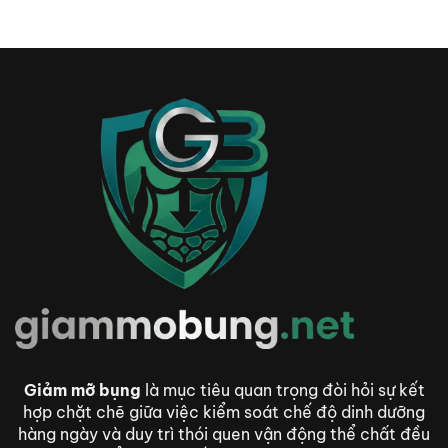
Cần
Kiêng
Quả
Biết
–
Trước
Giải
Khi
Pháp
Dùng
Dinh
Dưỡng
Thông
Minh
Giảm
Cân
Giảm mỡ bụng
là mục tiêu quan trọng đòi hỏi sự kết
hợp chặt chẽ giữa việc kiểm soát chế độ dinh dưỡng
hàng ngày và duy trì thói quen vận động thể chất đều