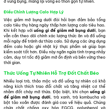
ở vùng bụng, mang lại vòng eo thon gọn tự nhiên.
Điều Chỉnh Lượng Calo Hợp Lý
Việc giảm mỡ bụng dưới đòi hỏi bạn đảm bảo tổng
calo tiêu thụ hàng ngày thấp hơn lượng calo tiêu hao.
Khi kết hợp với
uống gì để giảm mỡ bụng dưới
, bạn
vẫn cần theo dõi chính xác lượng thức ăn và đồ uống
mỗi ngày để tránh dư thừa calo. Sử dụng các ứng dụng
đếm calo hoặc ghi nhật ký thực phẩm sẽ giúp bạn
kiểm soát tốt hơn. Điều này ngăn ngừa tình trạng nhảy
cảm, duy trì tốc độ giảm mỡ ổn định và bền vững theo
thời gian.
Thức Uống Tự Nhiên Hỗ Trợ Đốt Chất Béo
Nhiều loại trà, thảo mộc và đồ uống tự nhiên có khả
năng kích thích trao đổi chất và tăng nhiệt cơ thể
nhằm đốt cháy mỡ thừa. Đặc biệt, khi chọn
uống gì
để giảm mỡ bụng dưới
, trà xanh, trà kombucha và
bột tảo xoắn được đánh giá cao về hiệu quả. Chúng
chứa chất chống oxy hóa EGCG, polyphenol và