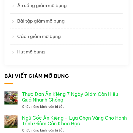
Ăn uống giảm mỡ bụng
Bài tập giảm mỡ bụng
Cách giảm mỡ bụng
Hút mỡ bụng
BÀI VIẾT GIẢM MỠ BỤNG
Thực Đơn Ăn Kiêng 7 Ngày Giảm Cân Hiệu
Quả Nhanh Chóng
Chức năng bình luận bị tắt
ở
Thực
Đơn
Ngũ Cốc Ăn Kiêng – Lựa Chọn Vàng Cho Hành
Ăn
Trình Giảm Cân Khoa Học
Kiêng
7
Chức năng bình luận bị tắt
ở