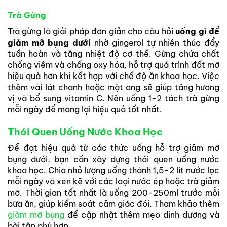
Trà Gừng
Trà gừng là giải pháp đơn giản cho câu hỏi
uống gì để
giảm mỡ bụng dưới
nhờ gingerol tự nhiên thúc đẩy
tuần hoàn và tăng nhiệt độ cơ thể. Gừng chứa chất
chống viêm và chống oxy hóa, hỗ trợ quá trình đốt mỡ
hiệu quả hơn khi kết hợp với chế độ ăn khoa học. Việc
thêm vài lát chanh hoặc mật ong sẽ giúp tăng hương
vị và bổ sung vitamin C. Nên uống 1-2 tách trà gừng
mỗi ngày để mang lại hiệu quả tốt nhất.
Thói Quen Uống Nước Khoa Học
Để đạt hiệu quả từ các thức uống hỗ trợ giảm mỡ
bụng dưới, bạn cần xây dựng thói quen uống nước
khoa học. Chia nhỏ lượng uống thành 1,5-2 lít nước lọc
mỗi ngày và xen kẽ với các loại nước ép hoặc trà giảm
mỡ. Thời gian tốt nhất là uống 200-250ml trước mỗi
bữa ăn, giúp kiểm soát cảm giác đói. Tham khảo thêm
giảm mỡ bụng
để cập nhật thêm mẹo dinh dưỡng và
bài tập phù hợp.