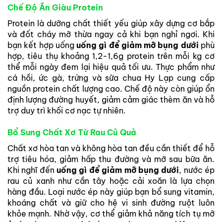
Chế Độ Ăn Giàu Protein
Protein là dưỡng chất thiết yếu giúp xây dựng cơ bắp
và đốt cháy mỡ thừa ngay cả khi bạn nghỉ ngơi. Khi
bạn kết hợp uống
uống gì để giảm mỡ bụng dưới
phù
hợp, tiêu thụ khoảng 1,2-1,6g protein trên mỗi kg cơ
thể mỗi ngày đem lại hiệu quả tối ưu. Thực phẩm như
cá hồi, ức gà, trứng và sữa chua Hy Lạp cung cấp
nguồn protein chất lượng cao. Chế độ này còn giúp ổn
định lượng đường huyết, giảm cảm giác thèm ăn và hỗ
trợ duy trì khối cơ nạc tự nhiên.
Bổ Sung Chất Xơ Từ Rau Củ Quả
Chất xơ hòa tan và không hòa tan đều cần thiết để hỗ
trợ tiêu hóa, giảm hấp thu đường và mỡ sau bữa ăn.
Khi nghĩ đến
uống gì để giảm mỡ bụng dưới
, nước ép
rau củ xanh như cần tây hoặc cải xoăn là lựa chọn
hàng đầu. Loại nước ép này giúp bạn bổ sung vitamin,
khoáng chất và giữ cho hệ vi sinh đường ruột luôn
khỏe mạnh. Nhờ vậy, cơ thể giảm khả năng tích tụ mỡ