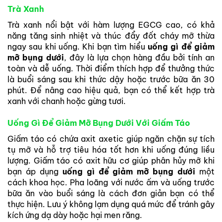
Trà Xanh
Trà xanh nổi bật với hàm lượng EGCG cao, có khả
năng tăng sinh nhiệt và thúc đẩy đốt cháy mỡ thừa
ngay sau khi uống. Khi bạn tìm hiểu
uống gì để giảm
mỡ bụng dưới
, đây là lựa chọn hàng đầu bởi tính an
toàn và dễ uống. Thời điểm thích hợp để thưởng thức
là buổi sáng sau khi thức dậy hoặc trước bữa ăn 30
phút. Để nâng cao hiệu quả, bạn có thể kết hợp trà
xanh với chanh hoặc gừng tươi.
Uống Gì Để Giảm Mỡ Bụng Dưới Với Giấm Táo
Giấm táo có chứa axit axetic giúp ngăn chặn sự tích
tụ mỡ và hỗ trợ tiêu hóa tốt hơn khi uống đúng liều
lượng. Giấm táo có axit hữu cơ giúp phân hủy mỡ khi
bạn áp dụng
uống gì để giảm mỡ bụng dưới
một
cách khoa học. Pha loãng với nước ấm và uống trước
bữa ăn vào buổi sáng là cách đơn giản bạn có thể
thực hiện. Lưu ý không lạm dụng quá mức để tránh gây
kích ứng dạ dày hoặc hại men răng.